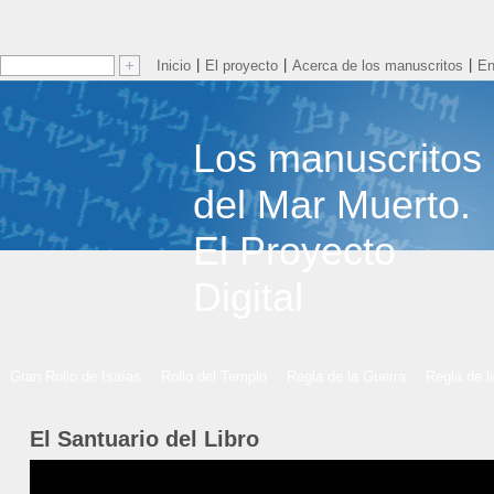
|
|
|
Inicio
El proyecto
Acerca de los manuscritos
En
Los manuscritos
del Mar Muerto.
El Proyecto
Digital
Gran Rollo de Isaías
Rollo del Templo
Regla de la Guerra
Regla de 
El Santuario del Libro